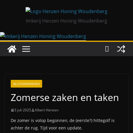
Ga
naar
de
Imkerij Henzen Honing Woudenberg
inhoud
BIJ-ZONDERHEDEN
Zomerse zaken en taken
3 juli 2025
Albert Henzen
De zomer is volop begonnen, de (eerste?) hittegolf is
achter de rug. Tijd voor een update.