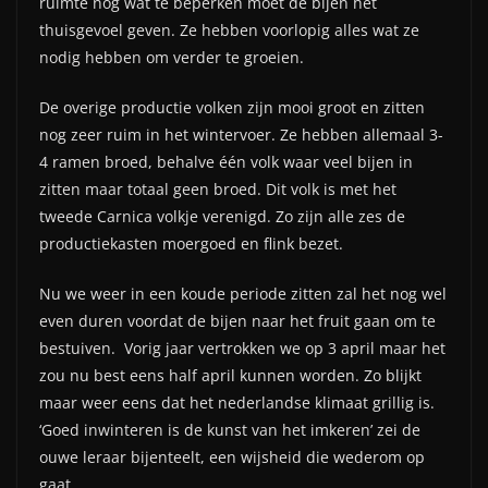
ruimte nog wat te beperken moet de bijen het
thuisgevoel geven. Ze hebben voorlopig alles wat ze
nodig hebben om verder te groeien.
De overige productie volken zijn mooi groot en zitten
nog zeer ruim in het wintervoer. Ze hebben allemaal 3-
4 ramen broed, behalve één volk waar veel bijen in
zitten maar totaal geen broed. Dit volk is met het
tweede Carnica volkje verenigd. Zo zijn alle zes de
productiekasten moergoed en flink bezet.
Nu we weer in een koude periode zitten zal het nog wel
even duren voordat de bijen naar het fruit gaan om te
bestuiven. Vorig jaar vertrokken we op 3 april maar het
zou nu best eens half april kunnen worden. Zo blijkt
maar weer eens dat het nederlandse klimaat grillig is.
‘Goed inwinteren is de kunst van het imkeren’ zei de
ouwe leraar bijenteelt, een wijsheid die wederom op
gaat.