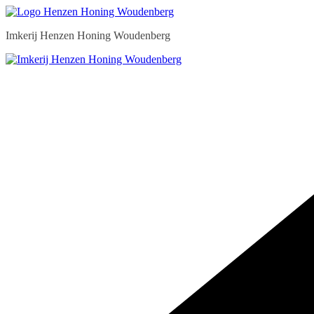
Ga
naar
Imkerij Henzen Honing Woudenberg
de
inhoud