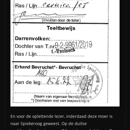
En voor de oplettende lezer, inderdaad deze moer is
naar Spiekeroog geweest. Op de duitse