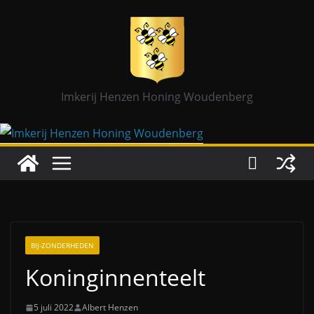
Ga
naar
de
inhoud
Imkerij Henzen Honing Woudenberg
BIJ-ZONDERHEDEN
Koninginnenteelt
5 juli 2022
Albert Henzen